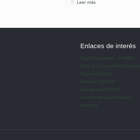
Leer más
Enlaces de interés
Diario Expansión – PYMES
BOE de la Comunidad Valenc
Página del 0.60
Web del SERVEF
Cita para el SERVEF
Localizador para marcas y
patentes