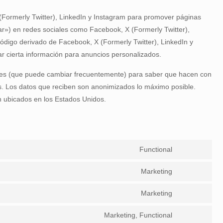
Formerly Twitter), LinkedIn y Instagram para promover páginas
tear») en redes sociales como Facebook, X (Formerly Twitter),
código derivado de Facebook, X (Formerly Twitter), LinkedIn y
r cierta información para anuncios personalizados.
ciales (que puede cambiar frecuentemente) para saber que hacen con
. Los datos que reciben son anonimizados lo máximo posible.
n ubicados en los Estados Unidos.
Functional
Consent
to
Marketing
Consent
service
to
wordpress
Marketing
Consent
service
to
google-
Marketing, Functional
Consent
service