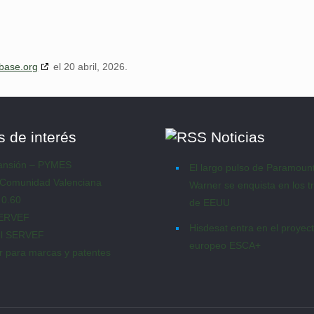
base.org
el 20 abril, 2026.
s de interés
Noticias
pansión – PYMES
El largo pulso de Paramoun
 Comunidad Valenciana
Warner se enquista en los t
 0.60
de EEUU
SERVEF
Hisdesat entra en el proyec
 el SERVEF
europeo ESCA+
r para marcas y patentes