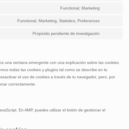
fonts
to
google-
Functional, Marketing
Consent
service
maps
to
facebook
Functional, Marketing, Statistics, Preferences
Consent
service
to
twitter
Propósito pendiente de investigación
Consent
service
to
linkedin
service
varios
os una ventana emergente con una explicación sobre las cookies.
os todas las cookies y plugins tal como se describe en la
esactivar el uso de cookies a través de tu navegador, pero, por
ionar correctamente.
avaScript. En AMP, puedes utilizar el botón de gestionar el