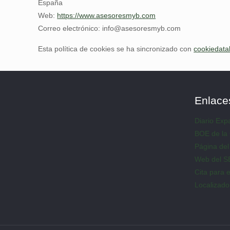
España
Web:
https://www.asesoresmyb.com
Correo electrónico:
info@
asesoresmyb.com
Esta política de cookies se ha sincronizado con
cookiedata
Enlace
Diario Ex
BOE de la
Página del
Web del 
Cita para
Localizado