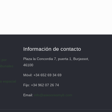
Información de contacto
Plaza la Concordia 7, puerta 1, Burjassot,
t por
46100
ribunales
Móvil: +34 652 69 34 69
to espacial
Fijo: +34 962 07 26 74
Email:
info@asesoresmyb.com