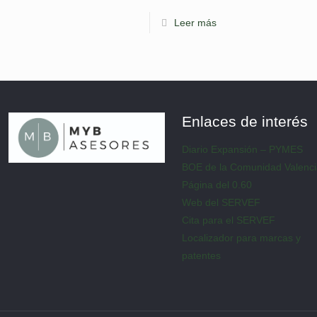
Leer más
Enlaces de interés
Diario Expansión – PYMES
BOE de la Comunidad Valenc
Página del 0.60
Web del SERVEF
Cita para el SERVEF
Localizador para marcas y
patentes