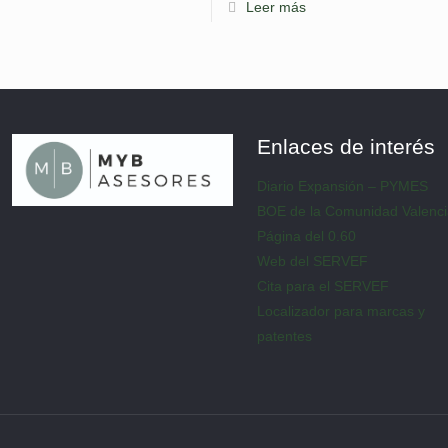
Leer más
Enlaces de interés
Diario Expansión – PYMES
BOE de la Comunidad Valenc
Página del 0.60
Web del SERVEF
Cita para el SERVEF
Localizador para marcas y
patentes