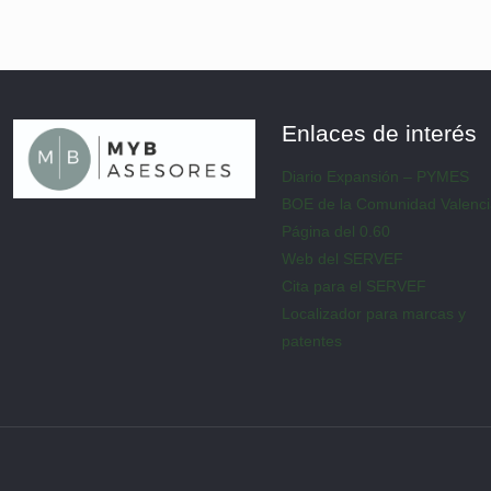
Enlaces de interés
Diario Expansión – PYMES
BOE de la Comunidad Valenc
Página del 0.60
Web del SERVEF
Cita para el SERVEF
Localizador para marcas y
patentes