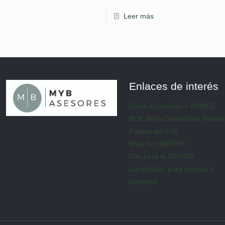
Leer más
Enlaces de interés
Diario Expansión – PYMES
BOE de la Comunidad Valenc
Página del 0.60
Web del SERVEF
Cita para el SERVEF
Localizador para marcas y
patentes