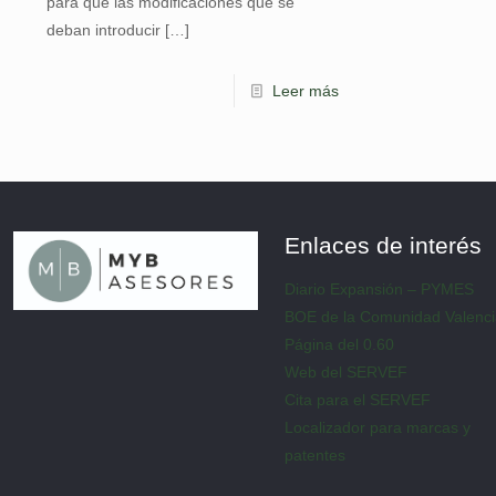
para que las modificaciones que se
deban introducir
[…]
Leer más
Enlaces de interés
Diario Expansión – PYMES
BOE de la Comunidad Valenc
Página del 0.60
Web del SERVEF
Cita para el SERVEF
Localizador para marcas y
patentes